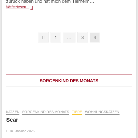
zurück haben und hat mich dem Tierheim…
Toto
Weiterlesen...
(vermittelt)
Seitennummerierung
Previous
Page
Page
Page
1
…
3
4
page
der
Beiträge
SORGENKIND DES MONATS
KATZEN
SORGENKIND DES MONATS
TIERE
WOHNUNGSKATZEN
Scar
10. Januar 2026