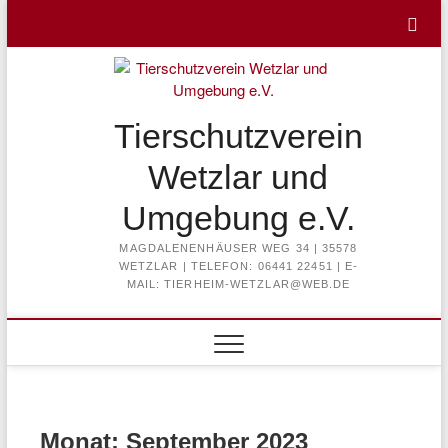
Skip
to
content
Tierschutzverein
Wetzlar und
Umgebung e.V.
MAGDALENENHÄUSER WEG 34 | 35578
WETZLAR | TELEFON: 06441 22451 | E-
MAIL: TIERHEIM-WETZLAR@WEB.DE
Monat:
September 2023