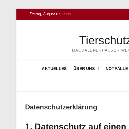
Skip
Freitag, August 07, 2026
to
content
Tierschut
MAGDALENENHÄUSER WEG 3
AKTUELLES
ÜBER UNS
NOTFÄLLE
Datenschutzerklärung
1. Datenschutz auf einen 