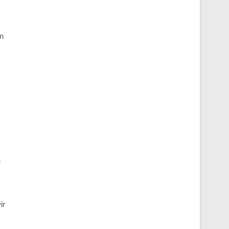
en
n
ir