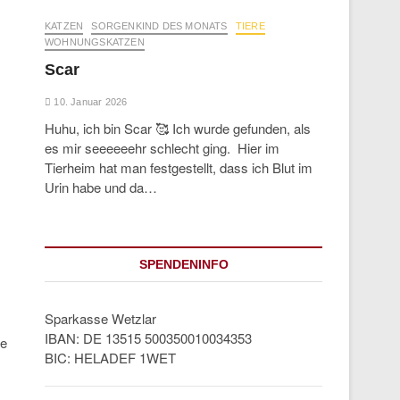
KATZEN
SORGENKIND DES MONATS
TIERE
WOHNUNGSKATZEN
Scar
10. Januar 2026
Huhu, ich bin Scar 🥰 Ich wurde gefunden, als
es mir seeeeeehr schlecht ging. Hier im
Tierheim hat man festgestellt, dass ich Blut im
Urin habe und da…
SPENDENINFO
Sparkasse Wetzlar
IBAN: DE 13515 500350010034353
ie
BIC: HELADEF 1WET