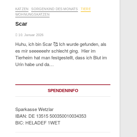
KATZEN
SORGENKIND DES MONATS
TIERE
WOHNUNGSKATZEN
Scar
10. Januar 2026
Huhu, ich bin Scar 🥰 Ich wurde gefunden, als
es mir seeeeeehr schlecht ging. Hier im
Tierheim hat man festgestellt, dass ich Blut im
Urin habe und da…
SPENDENINFO
Sparkasse Wetzlar
IBAN: DE 13515 500350010034353
BIC: HELADEF 1WET