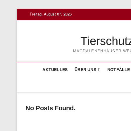
Skip
Freitag, August 07, 2026
to
content
Tierschut
MAGDALENENHÄUSER WEG 3
AKTUELLES
ÜBER UNS
NOTFÄLLE
No Posts Found.