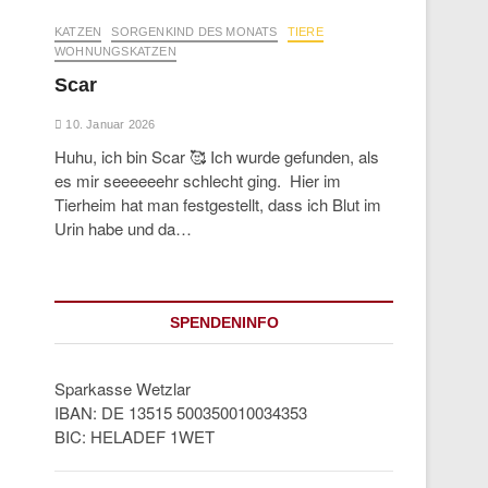
KATZEN
SORGENKIND DES MONATS
TIERE
WOHNUNGSKATZEN
Scar
10. Januar 2026
Huhu, ich bin Scar 🥰 Ich wurde gefunden, als
es mir seeeeeehr schlecht ging. Hier im
Tierheim hat man festgestellt, dass ich Blut im
Urin habe und da…
SPENDENINFO
Sparkasse Wetzlar
IBAN: DE 13515 500350010034353
BIC: HELADEF 1WET