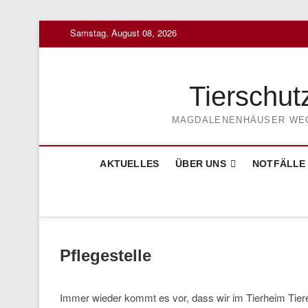
Skip
Samstag, August 08, 2026
to
content
Tierschut
MAGDALENENHÄUSER WEG 3
AKTUELLES
ÜBER UNS
NOTFÄLLE
Pflegestelle
Immer wieder kommt es vor, dass wir im Tierheim Tier