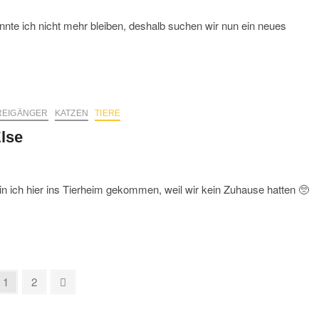
onnte ich nicht mehr bleiben, deshalb suchen wir nun ein neues
REIGÄNGER
KATZEN
TIERE
lse
n ich hier ins Tierheim gekommen, weil wir kein Zuhause hatten 🥺
Page
Page
Next
1
2
page