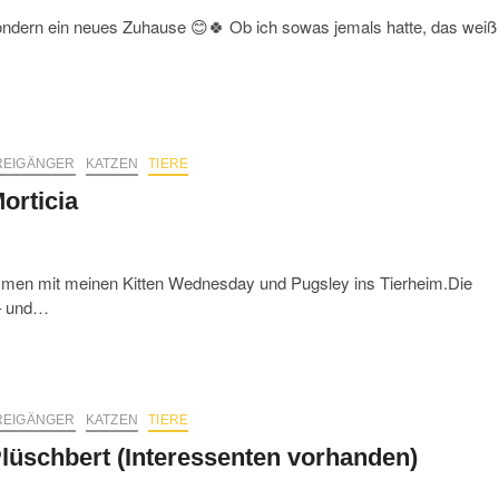
ondern ein neues Zuhause 😊🍀 Ob ich sowas jemals hatte, das weiß
REIGÄNGER
KATZEN
TIERE
orticia
ammen mit meinen Kitten Wednesday und Pugsley ins Tierheim.Die
 – und…
REIGÄNGER
KATZEN
TIERE
lüschbert (Interessenten vorhanden)