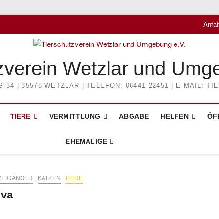
Anfah
zverein Wetzlar und Umg
4 | 35578 WETZLAR | TELEFON: 06441 22451 | E-MAIL: 
TIERE
VERMITTLUNG
ABGABE
HELFEN
ÖF
EHEMALIGE
REIGÄNGER
KATZEN
TIERE
va