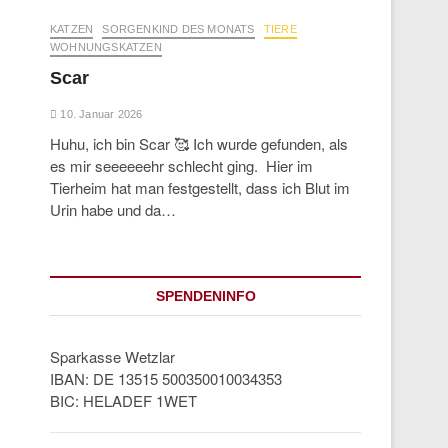
KATZEN
SORGENKIND DES MONATS
TIERE
WOHNUNGSKATZEN
Scar
10. Januar 2026
Huhu, ich bin Scar 🥰 Ich wurde gefunden, als
es mir seeeeeehr schlecht ging. Hier im
Tierheim hat man festgestellt, dass ich Blut im
Urin habe und da…
SPENDENINFO
Sparkasse Wetzlar
IBAN: DE 13515 500350010034353
BIC: HELADEF 1WET