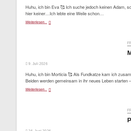
Huhu, ich bin Eva 🥰 Ich suche jedoch keinen Adam, s
hier keiner…Ich lebte eine Weile schon…
Eva
Weiterlesen...
F
M
9. Juli 2026
Huhu, ich bin Morticia 🥰 Als Fundkatze kam ich zus
Beiden werden gemeinsam in ihr neues Leben starten
Morticia
Weiterlesen...
F
P