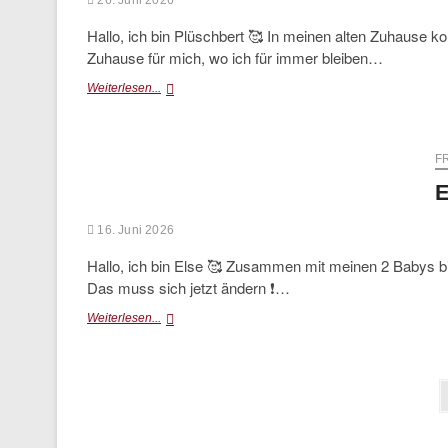
26. Juni 2026
Hallo, ich bin Plüschbert 🥰 In meinen alten Zuhause k
Zuhause für mich, wo ich für immer bleiben…
Plüschbert
Weiterlesen...
(Interessenten
vorhanden)
F
E
16. Juni 2026
Hallo, ich bin Else 🥰 Zusammen mit meinen 2 Babys bi
Das muss sich jetzt ändern ❗…
Else
Weiterlesen...
Seitennummerierung
der