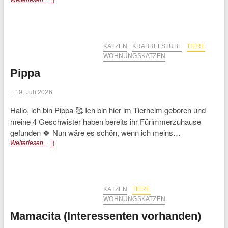
Weiterlesen...
Jara
und
Juma
KATZEN
KRABBELSTUBE
TIERE
WOHNUNGSKATZEN
Pippa
19. Juli 2026
Hallo, ich bin Pippa 🥰 Ich bin hier im Tierheim geboren und
meine 4 Geschwister haben bereits ihr Fürimmerzuhause
gefunden 🍀 Nun wäre es schön, wenn ich meins…
Pippa
Weiterlesen...
KATZEN
TIERE
WOHNUNGSKATZEN
Mamacita (Interessenten vorhanden)