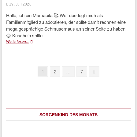
19. Juli 2026
Hallo, ich bin Mamacita 🥰 Wer überlegt mich als
Familienmitglied zu adoptieren, der sollte damit rechnen eine
mega gesprächige Schmusemaus an seiner Seite zu haben
😍 Kuscheln sollte…
Mamacita
Weiterlesen...
(Interessenten
vorhanden)
Seitennummerierung
Page
Page
Page
Next
1
2
…
7
page
der
Beiträge
SORGENKIND DES MONATS