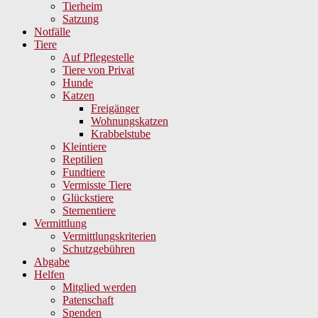
Tierheim
Satzung
Notfälle
Tiere
Auf Pflegestelle
Tiere von Privat
Hunde
Katzen
Freigänger
Wohnungskatzen
Krabbelstube
Kleintiere
Reptilien
Fundtiere
Vermisste Tiere
Glückstiere
Sternentiere
Vermittlung
Vermittlungskriterien
Schutzgebühren
Abgabe
Helfen
Mitglied werden
Patenschaft
Spenden