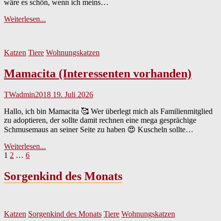
wäre es schön, wenn ich meins…
Pippa
Weiterlesen...
Katzen
Tiere
Wohnungskatzen
Mamacita (Interessenten vorhanden)
TWadmin2018
19. Juli 2026
Hallo, ich bin Mamacita 🥰 Wer überlegt mich als Familienmitglied
zu adoptieren, der sollte damit rechnen eine mega gesprächige
Schmusemaus an seiner Seite zu haben 😍 Kuscheln sollte…
Mamacita
Weiterlesen...
Seitennummerierung
Page
Page
Page
Next
(Interessenten
1
2
…
6
page
vorhanden)
der
Sorgenkind des Monats
Beiträge
Katzen
Sorgenkind des Monats
Tiere
Wohnungskatzen