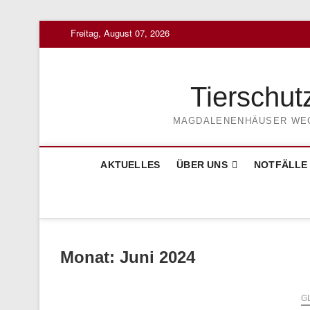
Skip
Freitag, August 07, 2026
to
content
Tierschut
MAGDALENENHÄUSER WEG 3
AKTUELLES
ÜBER UNS
NOTFÄLLE
Monat:
Juni 2024
G