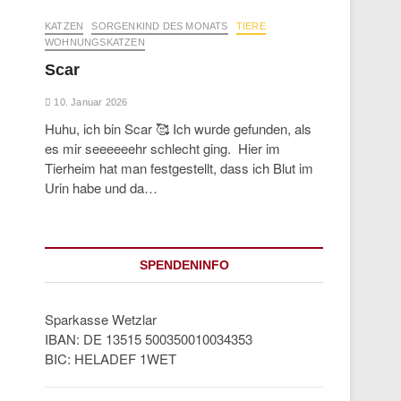
KATZEN
SORGENKIND DES MONATS
TIERE
WOHNUNGSKATZEN
Scar
10. Januar 2026
Huhu, ich bin Scar 🥰 Ich wurde gefunden, als
es mir seeeeeehr schlecht ging. Hier im
Tierheim hat man festgestellt, dass ich Blut im
Urin habe und da…
SPENDENINFO
Sparkasse Wetzlar
IBAN: DE 13515 500350010034353
BIC: HELADEF 1WET