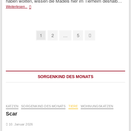
haben wollten, wissen die Mädels hier im Tierheim deshalb…
Obelix
Weiterlesen...
(vermittelt)
Seitennummerierung
Page
Page
Page
Next
1
2
…
5
page
der
Beiträge
SORGENKIND DES MONATS
KATZEN
SORGENKIND DES MONATS
TIERE
WOHNUNGSKATZEN
Scar
10. Januar 2026