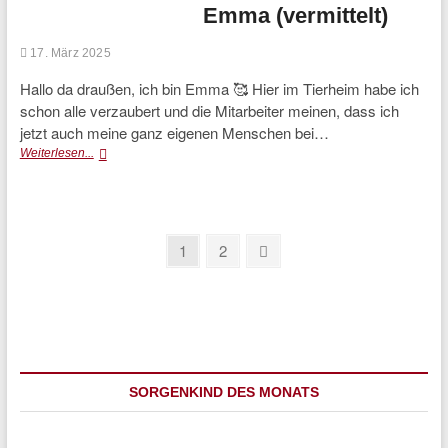
Emma (vermittelt)
17. März 2025
Hallo da draußen, ich bin Emma 🥰 Hier im Tierheim habe ich
schon alle verzaubert und die Mitarbeiter meinen, dass ich
jetzt auch meine ganz eigenen Menschen bei…
Emma
Weiterlesen...
(vermittelt)
Seitennummerierung
Page
Page
Next
1
2
page
der
Beiträge
SORGENKIND DES MONATS