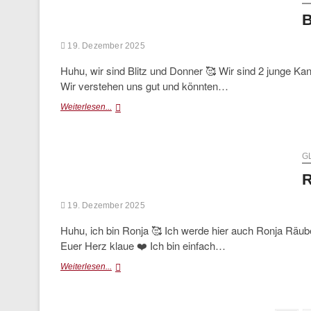
B
19. Dezember 2025
Huhu, wir sind Blitz und Donner 🥰 Wir sind 2 junge 
Wir verstehen uns gut und könnten…
Blitz
Weiterlesen...
&
Donner
(vermittelt)
G
R
19. Dezember 2025
Huhu, ich bin Ronja 🥰 Ich werde hier auch Ronja Räub
Euer Herz klaue ❤️ Ich bin einfach…
Ronja
Weiterlesen...
(vermittelt)