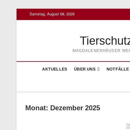
Skip
Samstag, August 08, 2026
to
content
Tierschut
MAGDALENENHÄUSER WEG 3
AKTUELLES
ÜBER UNS
NOTFÄLLE
Monat:
Dezember 2025
G