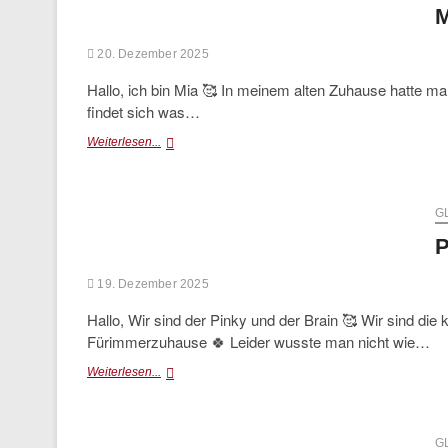
M
20. Dezember 2025
Hallo, ich bin Mia 🥰 In meinem alten Zuhause hatte ma
findet sich was…
Mia
Weiterlesen...
(vermittelt)
G
P
19. Dezember 2025
Hallo, Wir sind der Pinky und der Brain 🥰 Wir sind di
Fürimmerzuhause 🍀 Leider wusste man nicht wie…
Pinky
Weiterlesen...
(vermittelt)
G