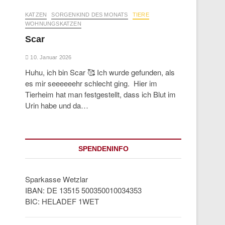
KATZEN
SORGENKIND DES MONATS
TIERE
WOHNUNGSKATZEN
Scar
10. Januar 2026
Huhu, ich bin Scar 🥰 Ich wurde gefunden, als
es mir seeeeeehr schlecht ging. Hier im
Tierheim hat man festgestellt, dass ich Blut im
Urin habe und da…
SPENDENINFO
Sparkasse Wetzlar
IBAN: DE 13515 500350010034353
BIC: HELADEF 1WET