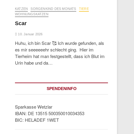
KATZEN
SORGENKIND DES MONATS
TIERE
WOHNUNGSKATZEN
Scar
10. Januar 2026
Huhu, ich bin Scar 🥰 Ich wurde gefunden, als
es mir seeeeeehr schlecht ging. Hier im
Tierheim hat man festgestellt, dass ich Blut im
Urin habe und da…
SPENDENINFO
Sparkasse Wetzlar
IBAN: DE 13515 500350010034353
BIC: HELADEF 1WET