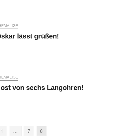
HEMALIGE
skar lässt grüßen!
HEMALIGE
ost von sechs Langohren!
ious
Page
Page
Page
1
…
7
8
e