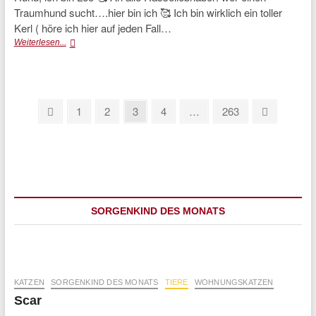
Traumhund sucht….hier bin ich 🥰 Ich bin wirklich ein toller
Kerl ( höre ich hier auf jeden Fall…
Leo
Weiterlesen...
(vermittelt)
Seitennummerierung
Previous
Page
Page
Page
Page
Page
Next
1
2
3
4
…
263
page
page
der
Beiträge
SORGENKIND DES MONATS
KATZEN
SORGENKIND DES MONATS
TIERE
WOHNUNGSKATZEN
Scar