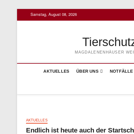
Skip
Samstag, August 08, 2026
to
content
Tierschut
MAGDALENENHÄUSER WEG 3
AKTUELLES
ÜBER UNS
NOTFÄLLE
AKTUELLES
Endlich ist heute auch der Startsc