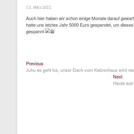
1. März 2021
Auch hier haben wir schon einige Monate darauf gewarte
hatte uns letztes Jahr 5000 Euro gespendet, um diese
gespannt
Previous
Beitragsnavigation
Previous
post:
Juhu es geht los, unser Dach vom Katzenhaus wird n
Next
Next
post:
Heute war 