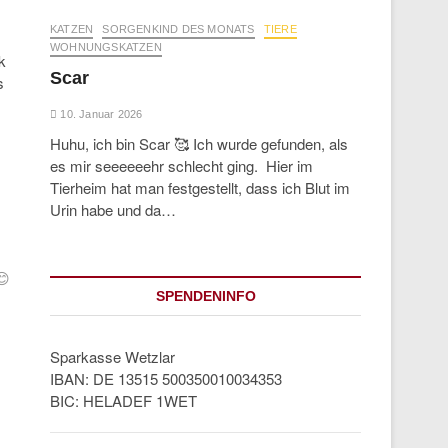
KATZEN
SORGENKIND DES MONATS
TIERE
WOHNUNGSKATZEN
k
Scar
s
10. Januar 2026
Huhu, ich bin Scar 🥰 Ich wurde gefunden, als
es mir seeeeeehr schlecht ging. Hier im
Tierheim hat man festgestellt, dass ich Blut im
Urin habe und da…
😊
SPENDENINFO
Sparkasse Wetzlar
IBAN: DE 13515 500350010034353
BIC: HELADEF 1WET