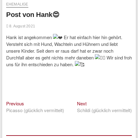
EHEMALIGE
Post von Hank😍
8. August 2021
Hank ist angekommen
Er hat einfach hier hin gehört.
Versteht sich mit Hund, Wachteln und Hühnern und liebt
unsere Kinder. Seit dem er raus darf hat er zwar noch
Durchfall aber es geht nichts mehr daneben
Wir sind froh
uns für ihn entschieden zu haben.
Previous
Next
Beitragsnavigation
Previous
Next
post:
post:
Picasso (glücklich vermittelt)
Schildi (glücklich vermittelt)