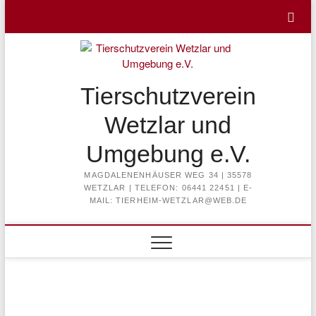
Skip
to
content
Tierschutzverein
Wetzlar und
Umgebung e.V.
MAGDALENENHÄUSER WEG 34 | 35578
WETZLAR | TELEFON: 06441 22451 | E-
MAIL: TIERHEIM-WETZLAR@WEB.DE