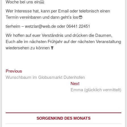
Woche bei uns ein🤗
Wer Interesse hat, kann per Email oder telefonisch einen
Termin vereinbaren und dann geht’s los😎
tierheim – wetzlar@web.de oder 06441 22451
Wir hoffen auf euer Verständnis und drücken die Daumen,
Euch alle im nächsten Frühjahr auf der nächsten Veranstaltung
wiedersehen zu können ❣️
Previous
Beitragsnavigation
Previous
post:
Wunschbaum im Globusmarkt Dutenhofen
Next
Next
post:
Emma (glücklich vermittelt)
SORGENKIND DES MONATS