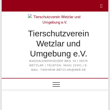
Skip
to
content
Tierschutzverein
Wetzlar und
Umgebung e.V.
MAGDALENENHÄUSER WEG 34 | 35578
WETZLAR | TELEFON: 06441 22451 | E-
MAIL: TIERHEIM-WETZLAR@WEB.DE