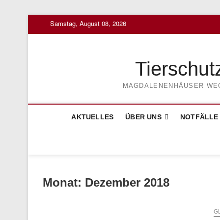
Skip
Samstag, August 08, 2026
to
content
Tierschut
MAGDALENENHÄUSER WEG 3
AKTUELLES
ÜBER UNS
NOTFÄLLE
Monat:
Dezember 2018
G