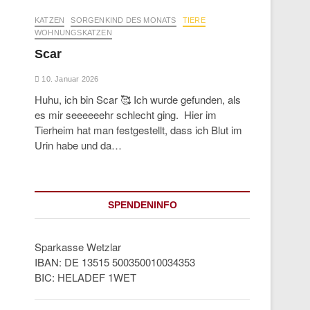
KATZEN
SORGENKIND DES MONATS
TIERE
WOHNUNGSKATZEN
Scar
10. Januar 2026
Huhu, ich bin Scar 🥰 Ich wurde gefunden, als
es mir seeeeeehr schlecht ging. Hier im
Tierheim hat man festgestellt, dass ich Blut im
Urin habe und da…
SPENDENINFO
Sparkasse Wetzlar
IBAN: DE 13515 500350010034353
BIC: HELADEF 1WET