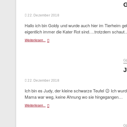
G
22. Dezember 2018
Hallo ich bin Goldy und wurde auch hier im Tierheim geb
eigentlich immer die Kater Rot sind….trotzdem schaut
Goldy
Weiterlesen...
G
J
22. Dezember 2018
Ich bin es Judy, der kleine schwarze Teufel 😉 Ich wu
Mama war weg, keine Ahnung wo sie hingegangen…
Judy
Weiterlesen...
G