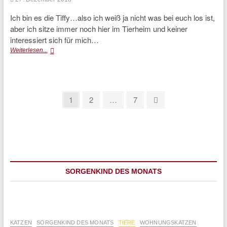
Ich bin es die Tiffy…also ich weiß ja nicht was bei euch los ist,
aber ich sitze immer noch hier im Tierheim und keiner
interessiert sich für mich…
Tiffy
Weiterlesen...
Seitennummerierung
Page
Page
Page
Next
1
2
…
7
page
der
Beiträge
SORGENKIND DES MONATS
KATZEN
SORGENKIND DES MONATS
TIERE
WOHNUNGSKATZEN