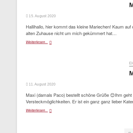
M
15. August 2020
Hallihallo, hier kommt das kleine Mariechen! Kaum auf 
alten Zuhause nicht um mich gekümmert hat…
Mariechen
Weiterlesen...
(glücklich
vermittelt)
E
M
11. August 2020
Maxi (damals Paco) bestellt schöne Grüße 😊Ihm geht e
Versteckmöglichkeiten. Er ist ein ganz ganz lieber Kat
Maxi
Weiterlesen...
bestellt
schöne
Grüße