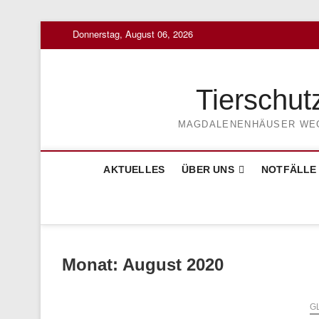
Skip
Donnerstag, August 06, 2026
to
content
Tierschut
MAGDALENENHÄUSER WEG 3
AKTUELLES
ÜBER UNS
NOTFÄLLE
Monat:
August 2020
G