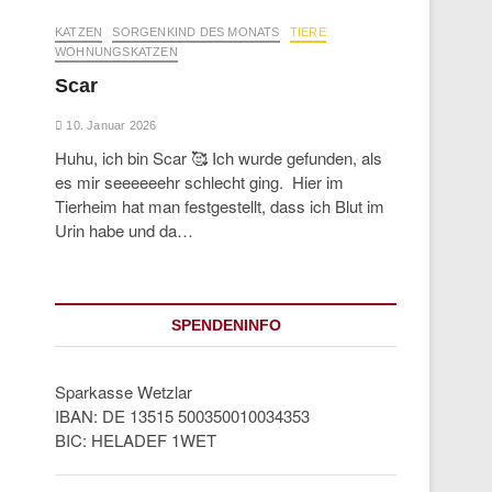
KATZEN
SORGENKIND DES MONATS
TIERE
WOHNUNGSKATZEN
Scar
10. Januar 2026
Huhu, ich bin Scar 🥰 Ich wurde gefunden, als
es mir seeeeeehr schlecht ging. Hier im
Tierheim hat man festgestellt, dass ich Blut im
Urin habe und da…
SPENDENINFO
Sparkasse Wetzlar
IBAN: DE 13515 500350010034353
BIC: HELADEF 1WET