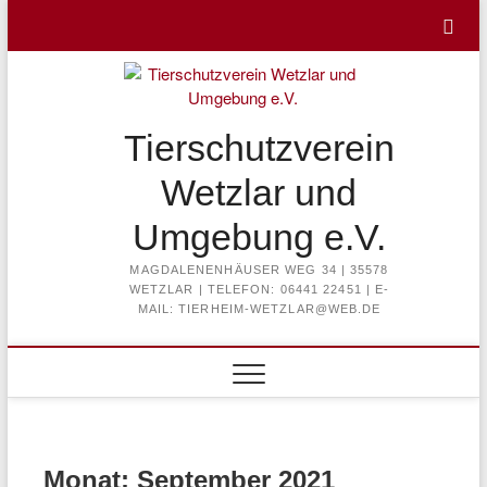
Skip
to
content
Tierschutzverein
Wetzlar und
Umgebung e.V.
MAGDALENENHÄUSER WEG 34 | 35578
WETZLAR | TELEFON: 06441 22451 | E-
MAIL: TIERHEIM-WETZLAR@WEB.DE
Monat:
September 2021