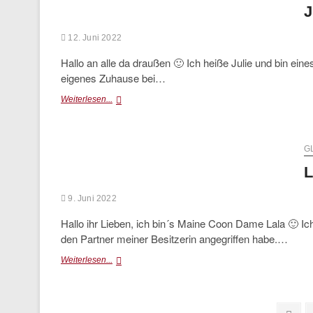
J
12. Juni 2022
Hallo an alle da draußen 🙂 Ich heiße Julie und bin eines 
eigenes Zuhause bei…
Julie
Weiterlesen...
(glücklich
vermittelt)
G
L
9. Juni 2022
Hallo ihr Lieben, ich bin´s Maine Coon Dame Lala 🙂 Ic
den Partner meiner Besitzerin angegriffen habe.…
Lala
Weiterlesen...
(glücklich
vermittelt)