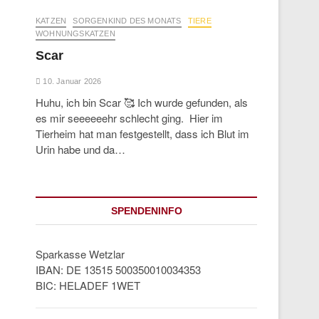
KATZEN
SORGENKIND DES MONATS
TIERE
WOHNUNGSKATZEN
Scar
10. Januar 2026
Huhu, ich bin Scar 🥰 Ich wurde gefunden, als
es mir seeeeeehr schlecht ging. Hier im
Tierheim hat man festgestellt, dass ich Blut im
Urin habe und da…
SPENDENINFO
Sparkasse Wetzlar
IBAN: DE 13515 500350010034353
BIC: HELADEF 1WET