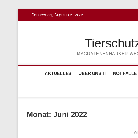
Skip
Donnerstag, August 06, 2026
to
content
Tierschut
MAGDALENENHÄUSER WEG 3
AKTUELLES
ÜBER UNS
NOTFÄLLE
Monat:
Juni 2022
G