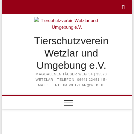
Skip
to
content
Tierschutzverein
Wetzlar und
Umgebung e.V.
MAGDALENENHÄUSER WEG 34 | 35578
WETZLAR | TELEFON: 06441 22451 | E-
MAIL: TIERHEIM-WETZLAR@WEB.DE