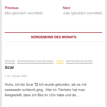
Previous
Next
Beitragsnavigation
Previous
Next
post:
post:
Mia (glücklich vermittelt)
Julie (glücklich vermittelt)
SORGENKIND DES MONATS
KATZEN
SORGENKIND DES MONATS
TIERE
WOHNUNGSKATZEN
Scar
10. Januar 2026
Huhu, ich bin Scar 🥰 Ich wurde gefunden, als es mir
seeeeeehr schlecht ging. Hier im Tierheim hat man
festgestellt, dass ich Blut im Urin habe und da…