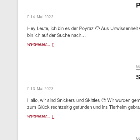
P
14. Mai 2023
Hey Leute, ich bin es der Poyraz 🙂 Aus Unwissenheit wu
bin ich auf der Suche nach…
Poyraz
Weiterlesen...
G
S
13. Mai 2023
Hallo, wir sind Snickers und Skittles 🙂 Wir wurden ge
zum Glück rechtzeitig gefunden und ins Tierheim gebr
Snickers
Weiterlesen...
&
Skittles
(vermittelt)
G