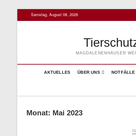
Skip
Samstag, August 08, 2026
to
content
Tierschut
MAGDALENENHÄUSER WEG 3
AKTUELLES
ÜBER UNS
NOTFÄLLE
Monat:
Mai 2023
G