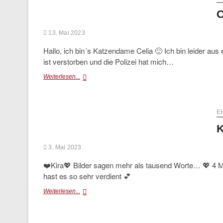
C
13. Mai 2023
Hallo, ich bin´s Katzendame Celia 🙂 Ich bin leider au
ist verstorben und die Polizei hat mich…
Celia
Weiterlesen...
(vermittelt)
E
K
3. Mai 2023
❤️Kira💖 Bilder sagen mehr als tausend Worte… 💖 4 M
hast es so sehr verdient 💕
Kira
Weiterlesen...
im
Glück
🥰