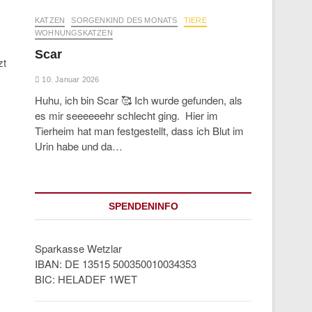
KATZEN
SORGENKIND DES MONATS
TIERE
WOHNUNGSKATZEN
Scar
zt
10. Januar 2026
Huhu, ich bin Scar 🥰 Ich wurde gefunden, als
es mir seeeeeehr schlecht ging. Hier im
Tierheim hat man festgestellt, dass ich Blut im
Urin habe und da…
SPENDENINFO
Sparkasse Wetzlar
IBAN: DE 13515 500350010034353
BIC: HELADEF 1WET