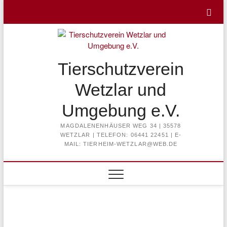
Skip
to
content
Tierschutzverein
Wetzlar und
Umgebung e.V.
MAGDALENENHÄUSER WEG 34 | 35578
WETZLAR | TELEFON: 06441 22451 | E-
MAIL: TIERHEIM-WETZLAR@WEB.DE