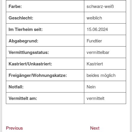
Farbe:
schwarz-weiß
Geschlecht:
weiblich
Im Tierheim seit:
15.06.2024
Abgabegrund:
Fundtier
Vermittlungsstatus:
vermittelbar
Kastriert/Unkastriert:
Kastriert
Freigänger/Wohnungskatze:
beides möglich
Notfall:
Nein
Vermittelt am:
vermittelt
Previous
Next
Beitragsnavigation
Previous
Next