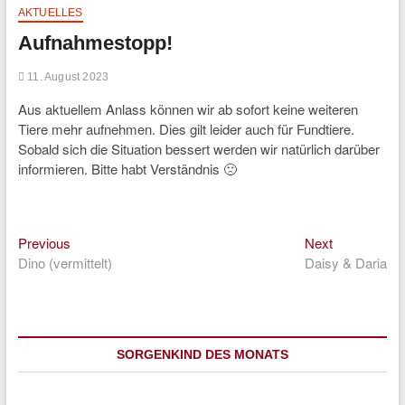
AKTUELLES
Aufnahmestopp!
11. August 2023
Aus aktuellem Anlass können wir ab sofort keine weiteren
Tiere mehr aufnehmen. Dies gilt leider auch für Fundtiere.
Sobald sich die Situation bessert werden wir natürlich darüber
informieren. Bitte habt Verständnis 🙁
Previous
Next
Beitragsnavigation
Previous
Next
post:
post:
Dino (vermittelt)
Daisy & Daria
SORGENKIND DES MONATS