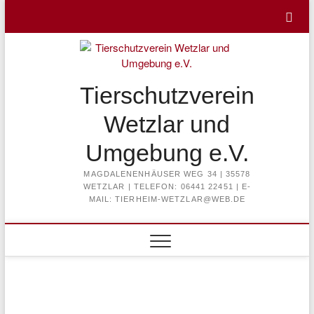
Skip
to
content
Tierschutzverein
Wetzlar und
Umgebung e.V.
MAGDALENENHÄUSER WEG 34 | 35578
WETZLAR | TELEFON: 06441 22451 | E-
MAIL: TIERHEIM-WETZLAR@WEB.DE