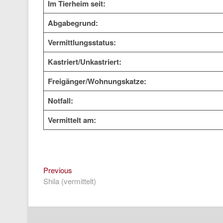
Im Tierheim seit:
Abgabegrund:
Vermittlungsstatus:
Kastriert/Unkastriert:
Freigänger/Wohnungskatze:
Notfall:
Vermittelt am:
Previous
Beitragsnavigation
Previous
post:
Shila (vermittelt)