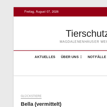
Skip
Freitag, August 07, 2026
to
content
Tierschut
MAGDALENENHÄUSER WEG 3
AKTUELLES
ÜBER UNS
NOTFÄLLE
GLÜCKSTIERE
Bella (vermittelt)