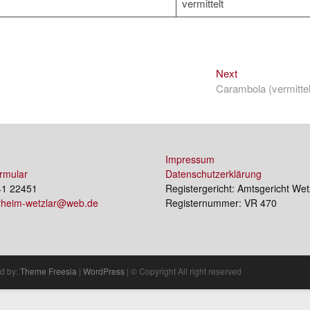
vermittelt
Next
Next
post:
Carambola (vermittel
Impressum
rmular
Datenschutzerklärung
41 22451
Registergericht: Amtsgericht Wet
erheim-wetzlar@web.de
Registernummer: VR 470
d by:
Theme Freesia
|
WordPress
| © Copyright All right reserved