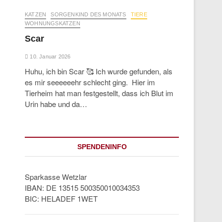
KATZEN
SORGENKIND DES MONATS
TIERE
WOHNUNGSKATZEN
Scar
10. Januar 2026
Huhu, ich bin Scar 🥰 Ich wurde gefunden, als
es mir seeeeeehr schlecht ging. Hier im
Tierheim hat man festgestellt, dass ich Blut im
Urin habe und da…
SPENDENINFO
Sparkasse Wetzlar
IBAN: DE 13515 500350010034353
BIC: HELADEF 1WET