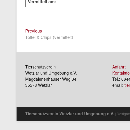
Vermittelt am:
Previous
Beitragsnavigation
Previous
post:
Toffel & Chips (vermittelt)
Tierschutzverein
Anfahrt
Wetzlar und Umgebung e.V.
Kontaktfo
Magdalenenhäuser Weg 34
Tel.: 064
35578 Wetzlar
email:
ti
Tierschutzverein Wetzlar und Umgebung e.V.
| Designe