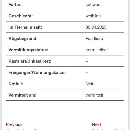
Farbe:
schwarz
Geschlecht:
weiblich
Im Tierheim seit:
30.04.2023
Abgabegrund:
Fundtiere
Vermittlungsstatus:
vermittelbar
Kastriert/Unkastriert:
–
Freigänger/Wohnungskatze:
–
Notfall:
Nein
Vermittelt am:
vermittelt
Previous
Next
Beitragsnavigation
Previous
Next