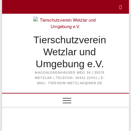
Skip
to
content
Tierschutzverein
Wetzlar und
Umgebung e.V.
MAGDALENENHÄUSER WEG 34 | 35578
WETZLAR | TELEFON: 06441 22451 | E-
MAIL: TIERHEIM-WETZLAR@WEB.DE