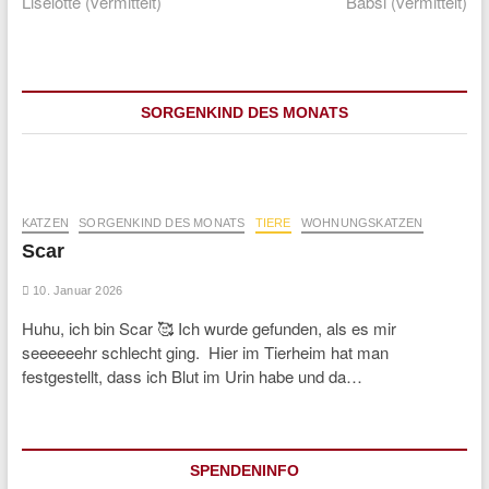
post:
post:
Liselotte (vermittelt)
Babsi (vermittelt)
SORGENKIND DES MONATS
KATZEN
SORGENKIND DES MONATS
TIERE
WOHNUNGSKATZEN
Scar
10. Januar 2026
Huhu, ich bin Scar 🥰 Ich wurde gefunden, als es mir
seeeeeehr schlecht ging. Hier im Tierheim hat man
festgestellt, dass ich Blut im Urin habe und da…
SPENDENINFO