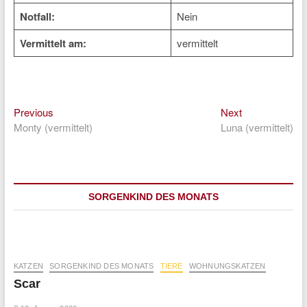
Notfall:
Nein
Vermittelt am:
vermittelt
Previous
Next
Beitragsnavigation
Previous
Next
post:
post:
Monty (vermittelt)
Luna (vermittelt)
SORGENKIND DES MONATS
KATZEN
SORGENKIND DES MONATS
TIERE
WOHNUNGSKATZEN
Scar