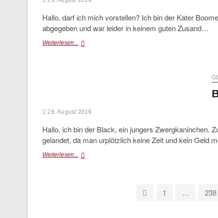
29. August 2019
Hallo, darf ich mich vorstellen? Ich bin der Kater Boom
abgegeben und war leider in keinem guten Zusand…
Boomer
Weiterlesen...
G
B
28. August 2019
Hallo, ich bin der Black, ein jungers Zwergkaninchen.
gelandet, da man urplötzlich keine Zeit und kein Geld
Black
Weiterlesen...
Seitennummerierung
Previous
Page
Pag
1
…
238
page
der