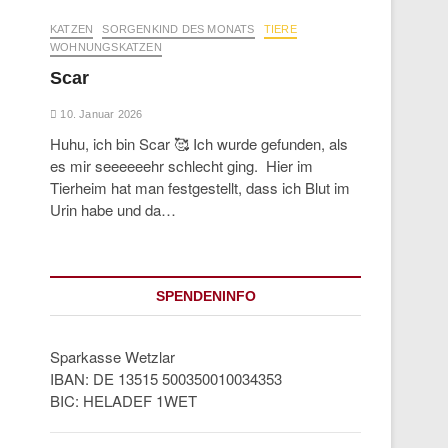
KATZEN
SORGENKIND DES MONATS
TIERE
WOHNUNGSKATZEN
Scar
10. Januar 2026
Huhu, ich bin Scar 🥰 Ich wurde gefunden, als
es mir seeeeeehr schlecht ging. Hier im
Tierheim hat man festgestellt, dass ich Blut im
Urin habe und da…
SPENDENINFO
Sparkasse Wetzlar
IBAN: DE 13515 500350010034353
BIC: HELADEF 1WET