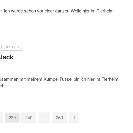
er. Ich wurde schon vor einer ganzen Weile hier im Tierheim
LÜCKSTIERE
lack
 Zusammen mit meinem Kumpel Fussel bin ich hier im Tierheim
 mehr…
e
Page
Page
Page
Next
239
240
…
263
page