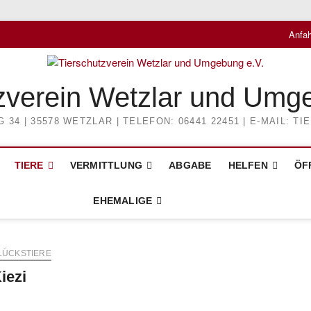
Anfah
zverein Wetzlar und Umg
4 | 35578 WETZLAR | TELEFON: 06441 22451 | E-MAIL: 
TIERE
VERMITTLUNG
ABGABE
HELFEN
ÖF
EHEMALIGE
LÜCKSTIERE
iezi