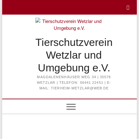
Skip
to
content
Tierschutzverein
Wetzlar und
Umgebung e.V.
MAGDALENENHÄUSER WEG 34 | 35578
WETZLAR | TELEFON: 06441 22451 | E-
MAIL: TIERHEIM-WETZLAR@WEB.DE