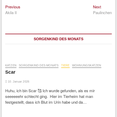
Previous
Next
Beitragsnavigation
Previous
Next
post:
post:
Akila II
Paulinchen
SORGENKIND DES MONATS
KATZEN
SORGENKIND DES MONATS
TIERE
WOHNUNGSKATZEN
Scar
10. Januar 2026
Huhu, ich bin Scar 🥰 Ich wurde gefunden, als es mir
seeeeeehr schlecht ging. Hier im Tierheim hat man
festgestellt, dass ich Blut im Urin habe und da…