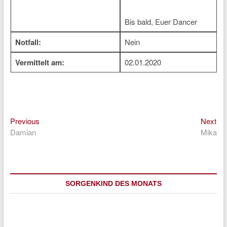
Bis bald, Euer Dancer
Notfall:
Nein
Vermittelt am:
02.01.2020
Previous
Ne
Beitragsnavigation
Previous
Next
post:
pos
Damian
Mika
SORGENKIND DES MONATS