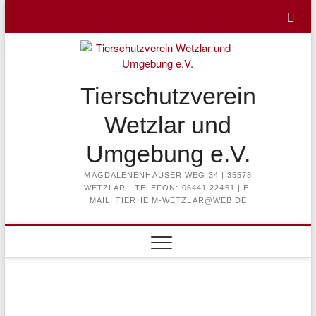
Skip
to
content
Tierschutzverein
Wetzlar und
Umgebung e.V.
MAGDALENENHÄUSER WEG 34 | 35578
WETZLAR | TELEFON: 06441 22451 | E-
MAIL: TIERHEIM-WETZLAR@WEB.DE