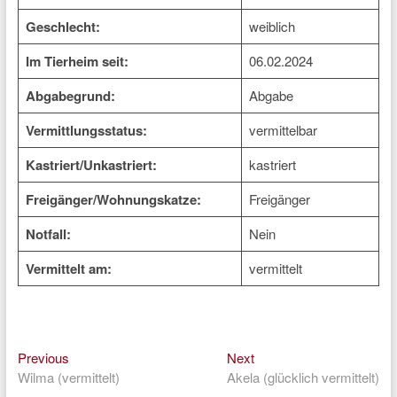
Geschlecht:
weiblich
Im Tierheim seit:
06.02.2024
Abgabegrund:
Abgabe
Vermittlungsstatus:
vermittelbar
Kastriert/Unkastriert:
kastriert
Freigänger/Wohnungskatze:
Freigänger
Notfall:
Nein
Vermittelt am:
vermittelt
Previous
Next
Beitragsnavigation
Previous
Next
post:
post:
Wilma (vermittelt)
Akela (glücklich vermittelt)