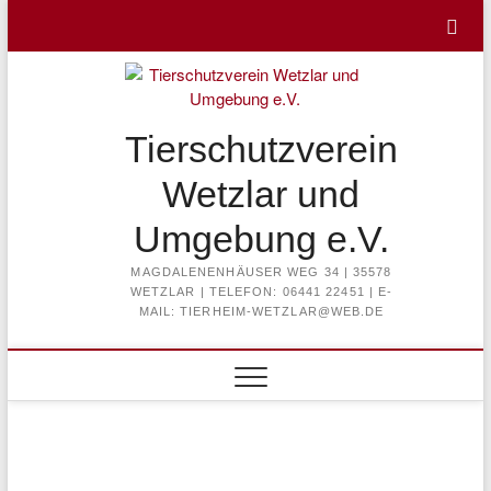
Skip
to
content
Tierschutzverein
Wetzlar und
Umgebung e.V.
MAGDALENENHÄUSER WEG 34 | 35578
WETZLAR | TELEFON: 06441 22451 | E-
MAIL: TIERHEIM-WETZLAR@WEB.DE