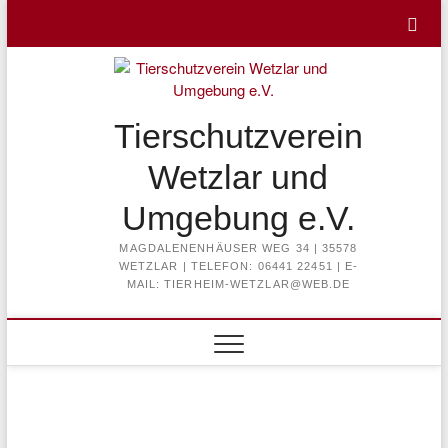
Skip
to
content
Tierschutzverein
Wetzlar und
Umgebung e.V.
MAGDALENENHÄUSER WEG 34 | 35578
WETZLAR | TELEFON: 06441 22451 | E-
MAIL: TIERHEIM-WETZLAR@WEB.DE