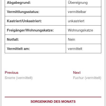
Abgabegrund:
Übereignung
Vermittlungsstatus:
vermittelbar
Kastriert/Unkastriert:
unkastriert
Freigänger/Wohnungskatze:
Wohnungskatze
Notfall:
Nein
Vermittelt am:
vermittelt
Previous
Next
Beitragsnavigation
Previous
Next
post:
post:
Snorre (vermittelt)
Fuchur (vermittelt)
SORGENKIND DES MONATS