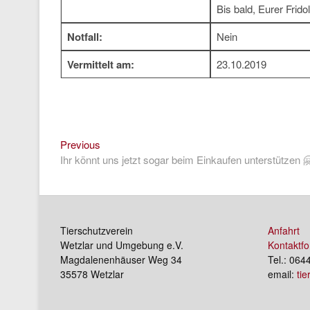
Bis bald, Eurer Fridol
Notfall:
Nein
Vermittelt am:
23.10.2019
Previous
Beitragsnavigation
Previous
post:
Ihr könnt uns jetzt sogar beim Einkaufen unterstützen 
Tierschutzverein
Anfahrt
Wetzlar und Umgebung e.V.
Kontaktfo
Magdalenenhäuser Weg 34
Tel.: 064
35578 Wetzlar
email:
ti