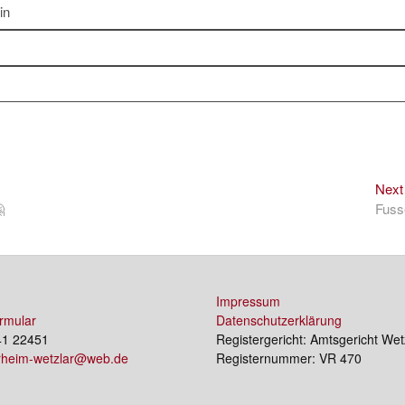
in
Next

Fuss
Impressum
rmular
Datenschutzerklärung
41 22451
Registergericht: Amtsgericht Wet
erheim-wetzlar@web.de
Registernummer: VR 470