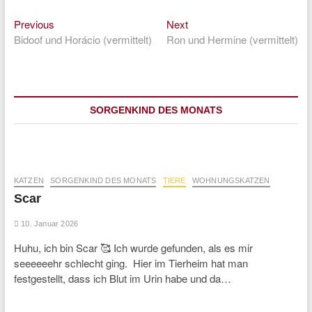
Previous
Next
Beitragsnavigation
Previous
Next
post:
post:
Bidoof und Horácio (vermittelt)
Ron und Hermine (vermittelt)
SORGENKIND DES MONATS
KATZEN
SORGENKIND DES MONATS
TIERE
WOHNUNGSKATZEN
Scar
10. Januar 2026
Huhu, ich bin Scar 🥰 Ich wurde gefunden, als es mir
seeeeeehr schlecht ging. Hier im Tierheim hat man
festgestellt, dass ich Blut im Urin habe und da…