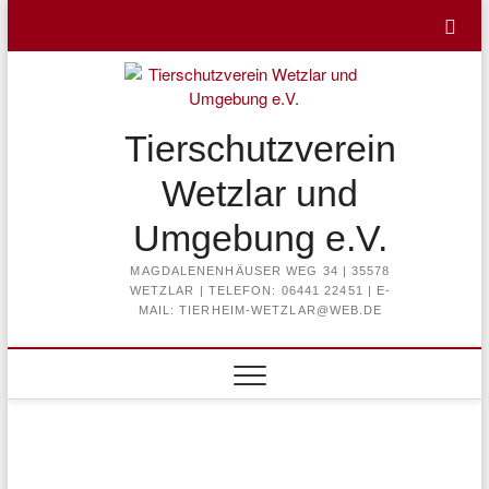
Skip
to
content
Tierschutzverein
Wetzlar und
Umgebung e.V.
MAGDALENENHÄUSER WEG 34 | 35578
WETZLAR | TELEFON: 06441 22451 | E-
MAIL: TIERHEIM-WETZLAR@WEB.DE