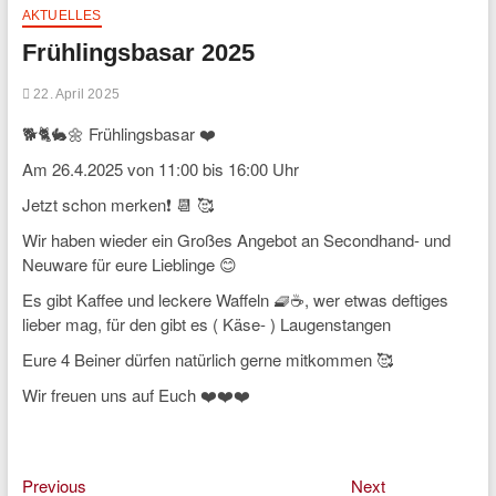
AKTUELLES
Frühlingsbasar 2025
22. April 2025
🐕🐈🐇🌼 Frühlingsbasar ❤️
Am 26.4.2025 von 11:00 bis 16:00 Uhr
Jetzt schon merken❗ 📆 🥰
Wir haben wieder ein Großes Angebot an Secondhand- und
Neuware für eure Lieblinge 😊
Es gibt Kaffee und leckere Waffeln 🧇☕, wer etwas deftiges
lieber mag, für den gibt es ( Käse- ) Laugenstangen
Eure 4 Beiner dürfen natürlich gerne mitkommen 🥰
Wir freuen uns auf Euch ❤️❤️❤️
Previous
Next
Beitragsnavigation
Previous
Next