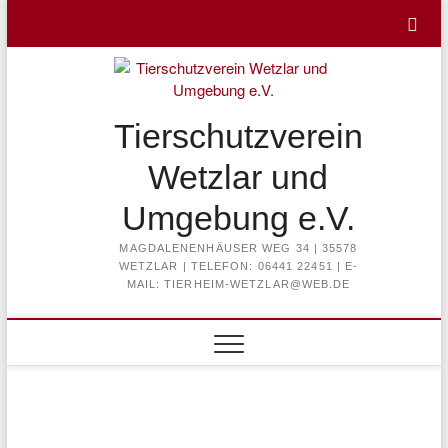
Skip
to
content
Tierschutzverein
Wetzlar und
Umgebung e.V.
MAGDALENENHÄUSER WEG 34 | 35578
WETZLAR | TELEFON: 06441 22451 | E-
MAIL: TIERHEIM-WETZLAR@WEB.DE