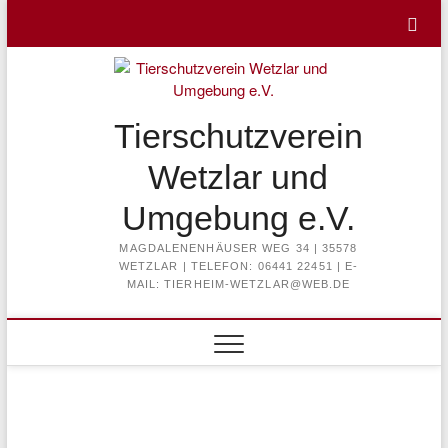
Skip
to
content
Tierschutzverein
Wetzlar und
Umgebung e.V.
MAGDALENENHÄUSER WEG 34 | 35578
WETZLAR | TELEFON: 06441 22451 | E-
MAIL: TIERHEIM-WETZLAR@WEB.DE