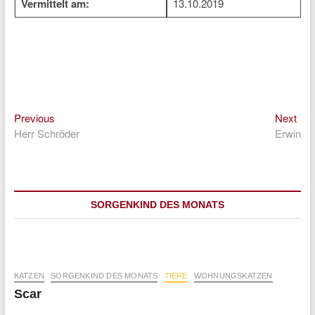
Vermittelt am:
13.10.2019
Previous
Nex
Beitragsnavigation
Previous
Next
post:
post
Herr Schröder
Erwin
SORGENKIND DES MONATS
KATZEN
SORGENKIND DES MONATS
TIERE
WOHNUNGSKATZEN
Scar