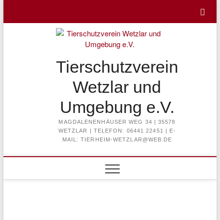
Skip
to
content
Tierschutzverein
Wetzlar und
Umgebung e.V.
MAGDALENENHÄUSER WEG 34 | 35578
WETZLAR | TELEFON: 06441 22451 | E-
MAIL: TIERHEIM-WETZLAR@WEB.DE