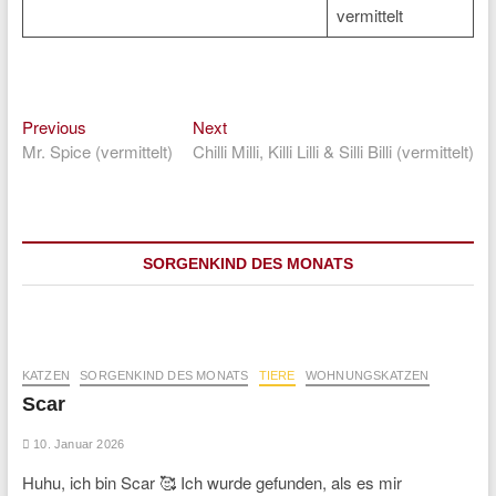
vermittelt
Previous
Next
Beitragsnavigation
Previous
Next
post:
post:
Mr. Spice (vermittelt)
Chilli Milli, Killi Lilli & Silli Billi (vermittelt)
SORGENKIND DES MONATS
KATZEN
SORGENKIND DES MONATS
TIERE
WOHNUNGSKATZEN
Scar
10. Januar 2026
Huhu, ich bin Scar 🥰 Ich wurde gefunden, als es mir