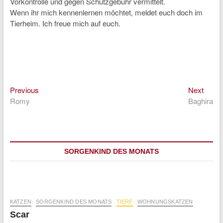
Vorkontrolle und gegen Schutzgebühr vermittelt.
Wenn ihr mich kennenlernen möchtet, meldet euch doch im
Tierheim. Ich freue mich auf euch.
Previous
Next
Beitragsnavigation
Previous
Next
post:
post:
Romy
Baghira
SORGENKIND DES MONATS
KATZEN
SORGENKIND DES MONATS
TIERE
WOHNUNGSKATZEN
Scar