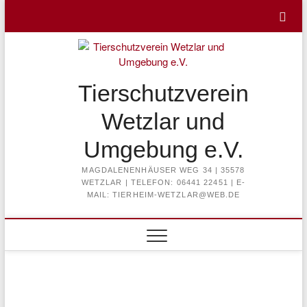
Skip
to
content
Tierschutzverein
Wetzlar und
Umgebung e.V.
MAGDALENENHÄUSER WEG 34 | 35578
WETZLAR | TELEFON: 06441 22451 | E-
MAIL: TIERHEIM-WETZLAR@WEB.DE