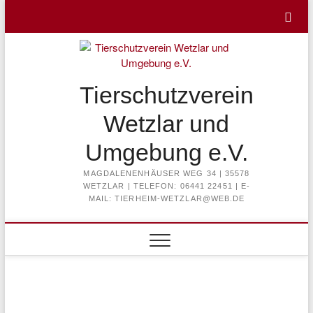
Skip
to
content
Tierschutzverein
Wetzlar und
Umgebung e.V.
MAGDALENENHÄUSER WEG 34 | 35578
WETZLAR | TELEFON: 06441 22451 | E-
MAIL: TIERHEIM-WETZLAR@WEB.DE