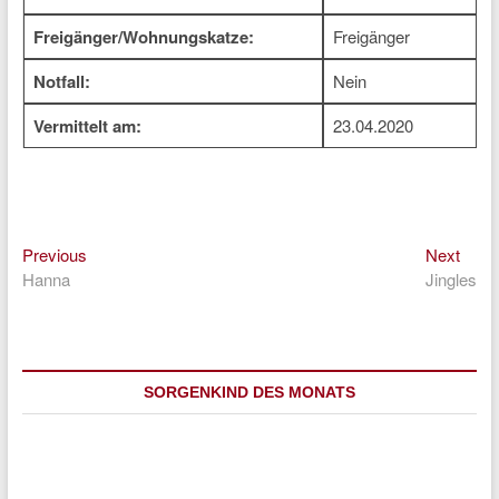
Freigänger/Wohnungskatze:
Freigänger
Notfall:
Nein
Vermittelt am:
23.04.2020
Previous
Next
Beitragsnavigation
Previous
Next
post:
post:
Hanna
Jingles
SORGENKIND DES MONATS