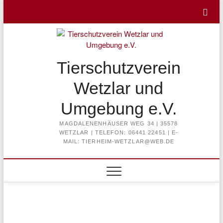
Skip
to
content
Tierschutzverein
Wetzlar und
Umgebung e.V.
MAGDALENENHÄUSER WEG 34 | 35578
WETZLAR | TELEFON: 06441 22451 | E-
MAIL: TIERHEIM-WETZLAR@WEB.DE