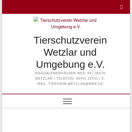
Skip
to
content
Tierschutzverein
Wetzlar und
Umgebung e.V.
MAGDALENENHÄUSER WEG 34 | 35578
WETZLAR | TELEFON: 06441 22451 | E-
MAIL: TIERHEIM-WETZLAR@WEB.DE