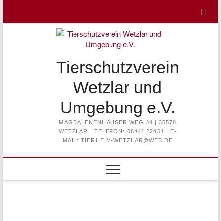
Skip
to
content
Tierschutzverein
Wetzlar und
Umgebung e.V.
MAGDALENENHÄUSER WEG 34 | 35578
WETZLAR | TELEFON: 06441 22451 | E-
MAIL: TIERHEIM-WETZLAR@WEB.DE