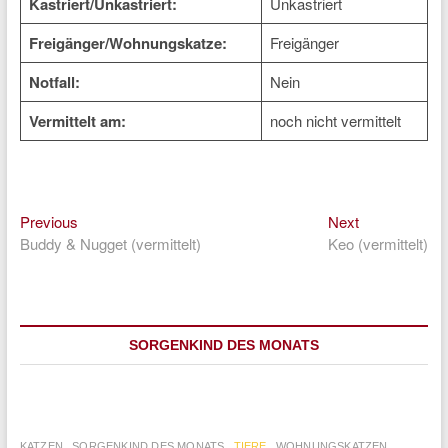
Kastriert/Unkastriert:
Unkastriert
Freigänger/Wohnungskatze:
Freigänger
Notfall:
Nein
Vermittelt am:
noch nicht vermittelt
Previous
Next
Beitragsnavigation
Previous
Next
post:
post:
Buddy & Nugget (vermittelt)
Keo (vermittelt)
SORGENKIND DES MONATS
KATZEN
SORGENKIND DES MONATS
TIERE
WOHNUNGSKATZEN