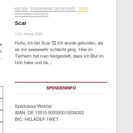
KATZEN
SORGENKIND DES MONATS
TIERE
WOHNUNGSKATZEN
Scar
10. Januar 2026
Huhu, ich bin Scar 🥰 Ich wurde gefunden, als
de
es mir seeeeeehr schlecht ging. Hier im
n.
Tierheim hat man festgestellt, dass ich Blut im
.
Urin habe und da…
SPENDENINFO
Sparkasse Wetzlar
IBAN: DE 13515 500350010034353
BIC: HELADEF 1WET