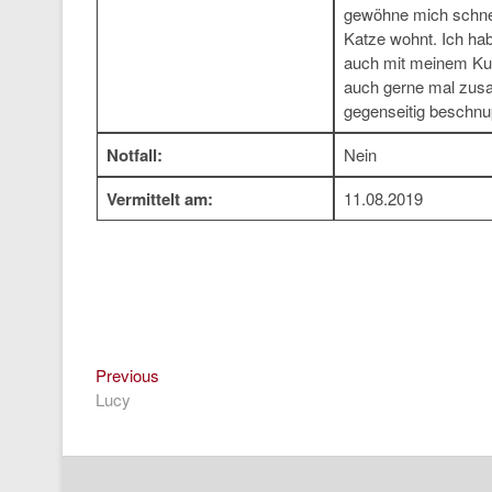
gewöhne mich schnel
Katze wohnt. Ich ha
auch mit meinem Kum
auch gerne mal zus
gegenseitig beschnu
Notfall:
Nein
Vermittelt am:
11.08.2019
Previous
Beitragsnavigation
Previous
post:
Lucy