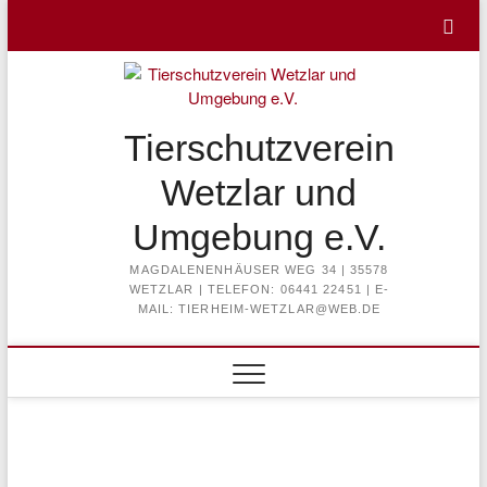
Skip
to
content
Tierschutzverein
Wetzlar und
Umgebung e.V.
MAGDALENENHÄUSER WEG 34 | 35578
WETZLAR | TELEFON: 06441 22451 | E-
MAIL: TIERHEIM-WETZLAR@WEB.DE