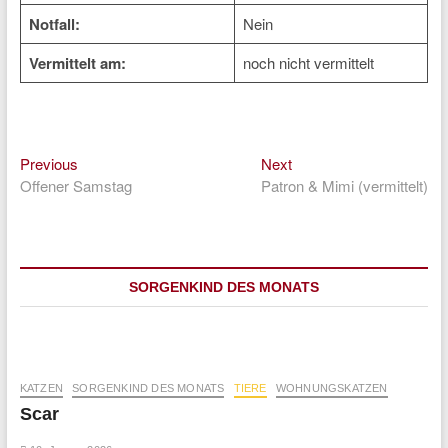
Notfall:
Nein
Vermittelt am:
noch nicht vermittelt
Previous
Next
Beitragsnavigation
Previous
Next
post:
post:
Offener Samstag
Patron & Mimi (vermittelt)
SORGENKIND DES MONATS
KATZEN
SORGENKIND DES MONATS
TIERE
WOHNUNGSKATZEN
Scar