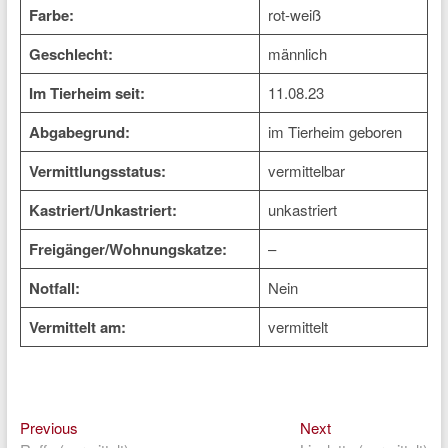
Farbe:
rot-weiß
Geschlecht:
männlich
Im Tierheim seit:
11.08.23
Abgabegrund:
im Tierheim geboren
Vermittlungsstatus:
vermittelbar
Kastriert/Unkastriert:
unkastriert
Freigänger/Wohnungskatze:
–
Notfall:
Nein
Vermittelt am:
vermittelt
Previous
Next
Beitragsnavigation
Previous
Next