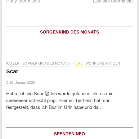
post:
post:
Ruffy (vermittelt)
Liselotte (vermittelt)
SORGENKIND DES MONATS
KATZEN
SORGENKIND DES MONATS
TIERE
WOHNUNGSKATZEN
Scar
10. Januar 2026
Huhu, ich bin Scar 🥰 Ich wurde gefunden, als es mir
seeeeeehr schlecht ging. Hier im Tierheim hat man
festgestellt, dass ich Blut im Urin habe und da…
SPENDENINFO