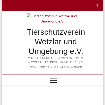
Skip
to
content
Tierschutzverein
Wetzlar und
Umgebung e.V.
MAGDALENENHÄUSER WEG 34 | 35578
WETZLAR | TELEFON: 06441 22451 | E-
MAIL: TIERHEIM-WETZLAR@WEB.DE