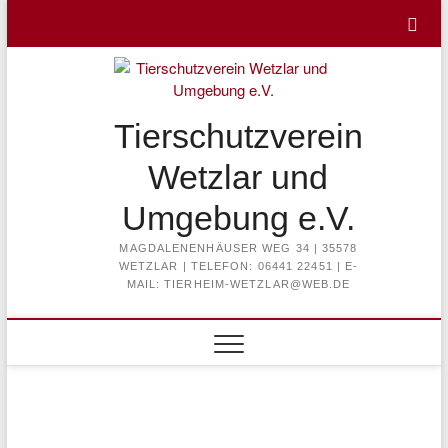
Skip
to
content
Tierschutzverein
Wetzlar und
Umgebung e.V.
MAGDALENENHÄUSER WEG 34 | 35578
WETZLAR | TELEFON: 06441 22451 | E-
MAIL: TIERHEIM-WETZLAR@WEB.DE