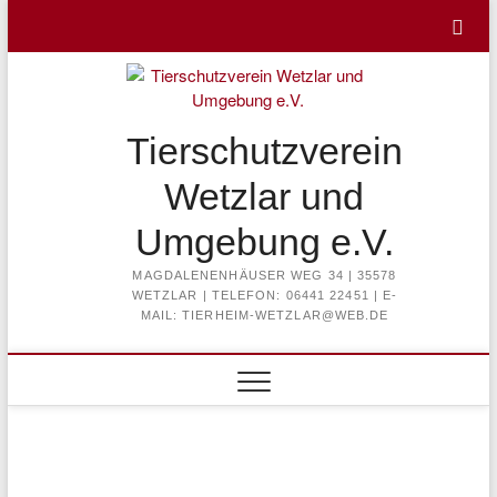
Skip
to
content
Tierschutzverein
Wetzlar und
Umgebung e.V.
MAGDALENENHÄUSER WEG 34 | 35578
WETZLAR | TELEFON: 06441 22451 | E-
MAIL: TIERHEIM-WETZLAR@WEB.DE