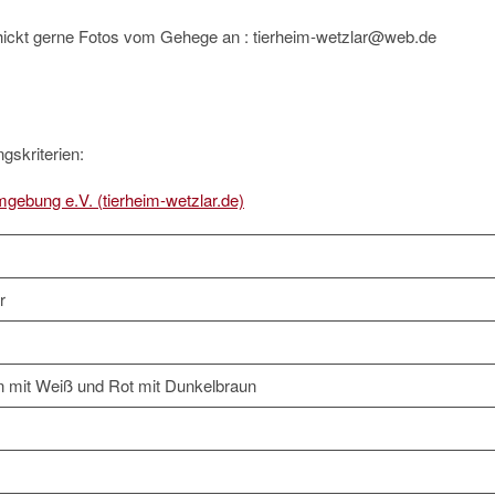
hickt gerne Fotos vom Gehege an : tierheim-wetzlar@web.de
gskriterien:
mgebung e.V. (tierheim-wetzlar.de)
r
 mit Weiß und Rot mit Dunkelbraun