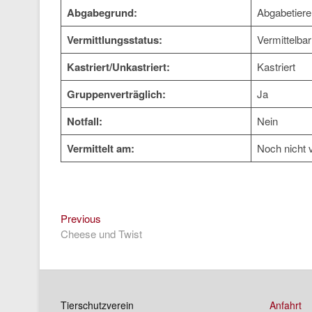
Abgabegrund:
Abgabetiere
Vermittlungsstatus:
Vermittelbar
Kastriert/Unkastriert:
Kastriert
Gruppenverträglich:
Ja
Notfall:
Nein
Vermittelt am:
Noch nicht v
Previous
Beitragsnavigation
Previous
post:
Cheese und Twist
Tierschutzverein
Anfahrt