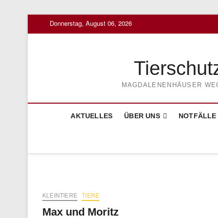
Skip
Donnerstag, August 06, 2026
to
content
Tierschut
MAGDALENENHÄUSER WEG 3
AKTUELLES
ÜBER UNS
NOTFÄLLE
KLEINTIERE
TIERE
Max und Moritz