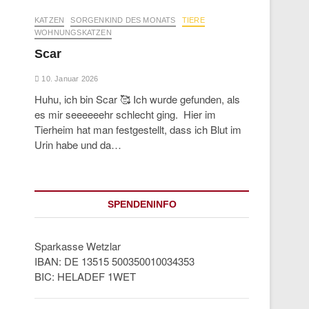
KATZEN
SORGENKIND DES MONATS
TIERE
WOHNUNGSKATZEN
Scar
10. Januar 2026
Huhu, ich bin Scar 🥰 Ich wurde gefunden, als
es mir seeeeeehr schlecht ging. Hier im
Tierheim hat man festgestellt, dass ich Blut im
Urin habe und da…
SPENDENINFO
Sparkasse Wetzlar
IBAN: DE 13515 500350010034353
BIC: HELADEF 1WET